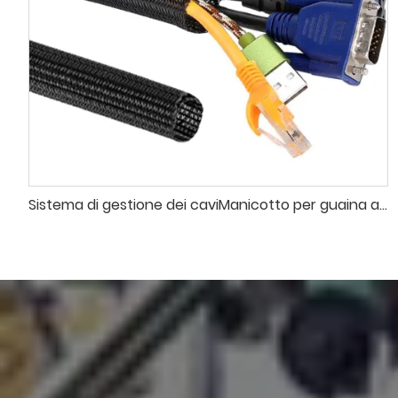
Sistema di gestione dei caviManicotto per guaina avvolgente intrecciata divisa da 16 mm con 1 nastro a strappo