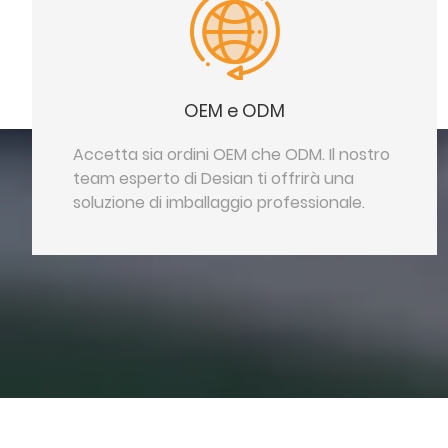
OEM e ODM
Accetta sia ordini OEM che ODM. Il nostro
team esperto di Desian ti offrirà una
soluzione di imballaggio professionale.