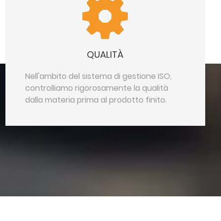
QUALITÀ
Nell'ambito del sistema di gestione ISO,
controlliamo rigorosamente la qualità
dalla materia prima al prodotto finito.