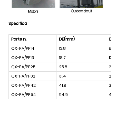
Specifica
Parte n.
DE(mm)
ID
QX-PA/PP14
13.8
8.9
QX-PA/PP19
18.7
12.
QX-PA/PP25
25.8
20.
QX-PA/PP32
31.4
24
QX-PA/PP42
41.9
31.
QX-PA/PP54
54.5
43.